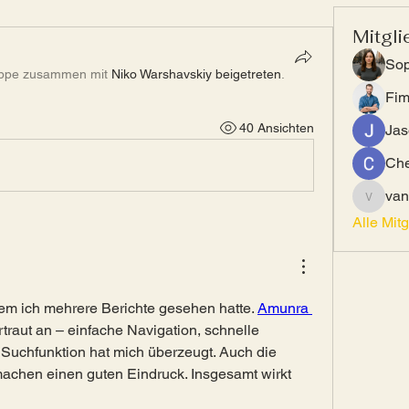
Mitgli
Sop
uppe zusammen mit
Niko Warshavskiy beigetreten
.
Fi
40 Ansichten
Jas
Che
van
vandana
Alle Mit
em ich mehrere Berichte gesehen hatte. 
Amunra 
ertraut an – einfache Navigation, schnelle 
Suchfunktion hat mich überzeugt. Auch die 
chen einen guten Eindruck. Insgesamt wirkt 