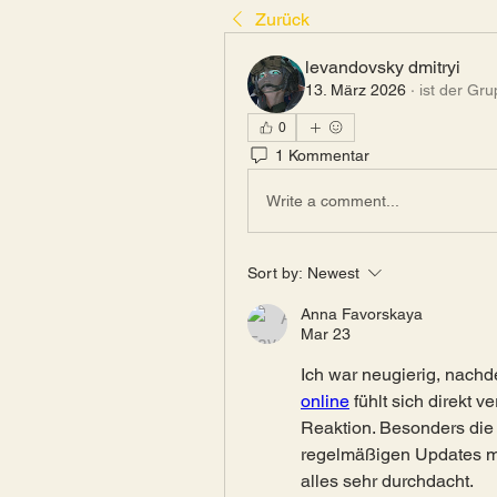
Zurück
levandovsky dmitryi
13. März 2026
·
ist der Gr
0
1 Kommentar
Write a comment...
Sort by:
Newest
Anna Favorskaya
Mar 23
Ich war neugierig, nachd
online
 fühlt sich direkt v
Reaktion. Besonders die 
regelmäßigen Updates ma
alles sehr durchdacht.