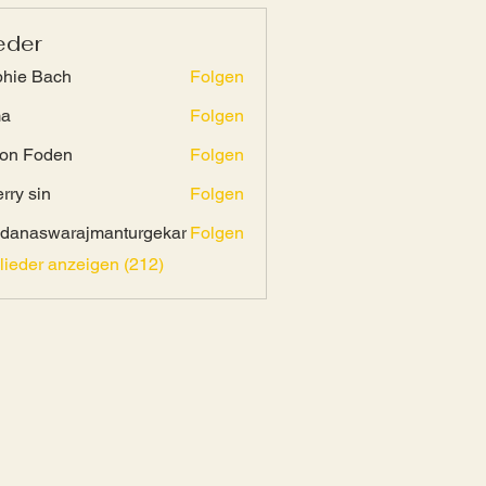
eder
hie Bach
Folgen
ma
Folgen
on Foden
Folgen
rry sin
Folgen
danaswarajmanturgekar
Folgen
swarajmanturgekar
glieder anzeigen (212)