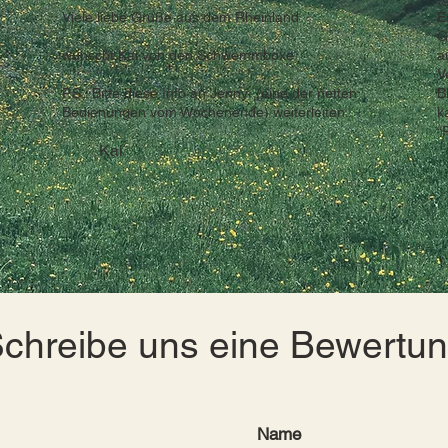
Viele liebe Grüße aus dem Rheinland
E
G
wünscht Kai von den Schwemmboxe
a
V
P.S.: Bitte diese Info an Jenny (eine der netten
B
Bedienungen vom Wochenende) weiterleiten.
k
“
Kai
chreibe uns eine Bewertu
Name