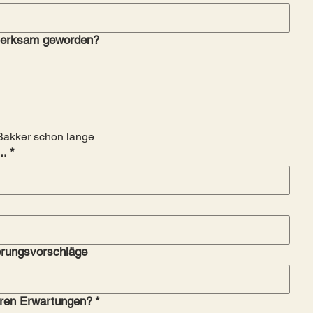
fmerksam geworden?
Bakker schon lange
..
*
erungsvorschläge
uren Erwartungen?
*