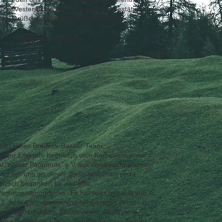
ür Silvester bitten wir um eine kurze Bestätigung.
iele Grüße aus Düsseldorf nach Alstätte
Helene u. Hartmut
allo liebes Bredeck-Bakker-Team,
ir der Elferrats-Kegelclub vom Karnevalsverein
V “Kluser Pappmule” e.V. aus Waldfeucht-Haaren
öchten uns an dieser Stelle nochmals recht
erzlich bedanken für das tolle
ochenendprogramm . Es hat alles gepasst von A
 Z. Sehr freundliches und hilfsbereites Personal,
immerausstattung, Küchenteam, Bedienung
ganz besonders unsere Tischbedienung Nicole).