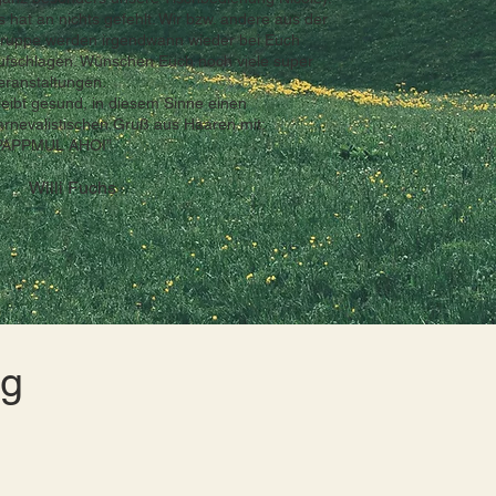
s hat an nichts gefehlt. Wir bzw. andere aus der
ruppe werden irgendwann wieder bei Euch
ufschlagen. Wünschen Euch noch viele super
eranstaltungen.
leibt gesund, in diesem Sinne einen
arnevalistischen Gruß aus Haaren mit:
PAPPMUL AHOI”
Willi Fuchs
ng