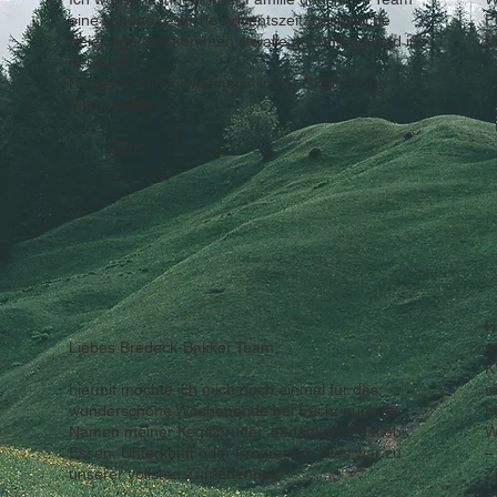
eine schöne restliche Adventszeit, besinnliche
F
Feiertage und kommen sie alle gut und gesund ins
V
neue Jahr.
Bis dahin mit vorweihnachtlichen Grüßen aus
Mittenwalde
Dino
H
Liebes Bredeck-Bakker Team,
w
K
hiermit möchte ich mich noch einmal für das
m
wunderschöne Wochenende bei Euch, auch im
h
Namen meiner Kegelbrüder, bedanken. Egal ob
W
Essen, Unterkunft oder Programm, alles war zu
–
unserer vollsten Zufriedenheit.
Z
(