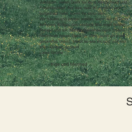
Jubiläum, vielen Dank für eure Herzlichkeit und
Freundlichkeit. Auf das, was ihr erreicht und
aufgebaut habt, könnt ihr stolz sein.
Wir freuen uns immer wieder, wenn wir zu euch
kommen dürfen, das nächste Mal mein bester
Freund und ich das Wochenende nach Ostern.
Nochmals lieben Dank für alles (auch an euer
gesamtes Team), bleibt so wie ihr seid und vor
allen Dingen gesund.
Liebe Grüße
Inge und Manfred
S