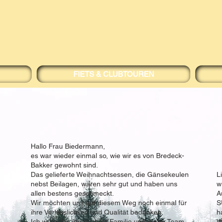
FIETS & CLUBTOUREN
Hallo Frau Biedermann,
es war wieder einmal so, wie wir es von Bredeck-
Bakker gewohnt sind.
Das gelieferte Weihnachtsessen, die Gänsekeulen
L
nebst Beilagen, waren sehr gut und haben uns
w
allen bestens geschmeckt.
A
Wir möchten uns auf diesem Weg noch einmal für
S
ihre Verlässlichkeit und Qualität bedanken.
h
Ich wünsche ihnen, ihrer Familie und ihrem Team
W