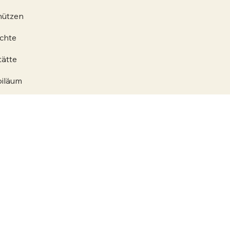
hützen
chte
tätte
biläum
BTOUREN