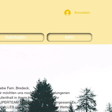
Anmelden
TAGUNGEN
INFO
iebe Fam. Bredeck,
ir möchten uns nochmal für den gelungenen
ufenthalt in ihrem Haus bedanken. Ihr
UPERTEAM wollen wir auch nicht vergessen. Es
at ALLES geklappt (auch das mit dem Wetter).
ir freuen uns auf den/die nächsten Aufenthalt/e.