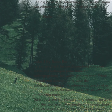
und die positive Ausstrahlung vom ganzen Team
war einfach toll. Ein großes Lob an euch.
Heike
Liebe Silvy, lieber Bernd,
herzlichen Dank für die Zusendung von zwei
Jubiläumszeitungen (eine habe ich
weitergegeben). Ich wollte gestern nach Erhalt
einfach mal durchblättern, aber die
Jubiläumszeitung ist so interessant geschrieben
und hat mich so fasziniert, dass ich sie komplett
durchlesen musste.
Da ist euch mit viel Herzblut und investierter Zeit
und Recherche ein Meisterstück gelungen. Inge
und ich sagen euch herzlichen Glückwunsch zum