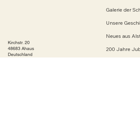
Galerie der Sc
Unsere Geschi
Neues aus Als
Kirchstr. 20
48683 Ahaus
200 Jahre Ju
Deutschland
HOTEL
FIETS & CLU
info@bredeck-bakker.de
TAGUNGEN
02567 / 93 130
INFO
FACEBOOK
INSTAGRAM
Galerie