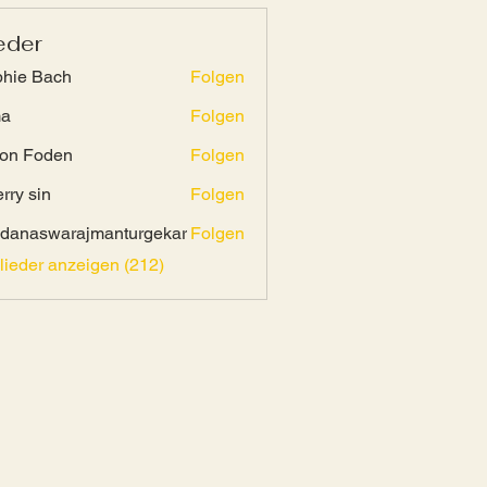
eder
hie Bach
Folgen
ma
Folgen
on Foden
Folgen
rry sin
Folgen
danaswarajmanturgekar
Folgen
swarajmanturgekar
glieder anzeigen (212)