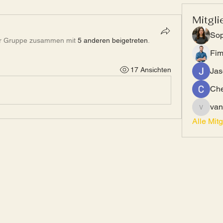
Mitgli
Sop
er Gruppe zusammen mit
5 anderen beigetreten
.
Fi
17 Ansichten
Jas
Che
van
vandana
Alle Mit