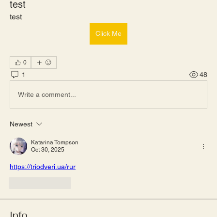
test
test
Click Me
0
1
48
Write a comment...
Newest
Katarina Tompson
Oct 30, 2025
https://triodveri.ua/rur
Like
Reply
Info