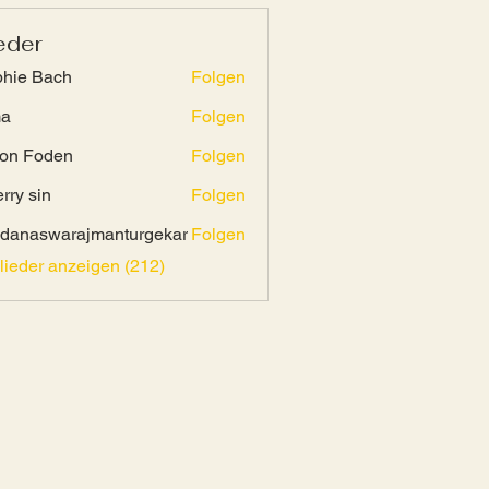
eder
hie Bach
Folgen
ma
Folgen
on Foden
Folgen
rry sin
Folgen
danaswarajmanturgekar
Folgen
swarajmanturgekar
glieder anzeigen (212)