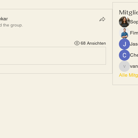
Mitgli
ekar
Sop
d the group.
kar
Fi
68 Ansichten
Jas
Che
van
vandana
Alle Mit