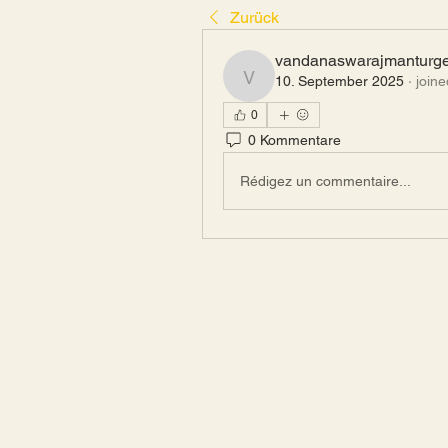
Zurück
vandanaswarajmanturg
10. September 2025
·
joine
vandanaswarajmanturge
0
0 Kommentare
Rédigez un commentaire...