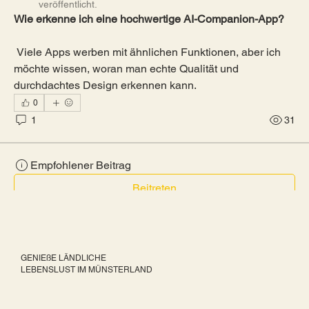
veröffentlicht.
Wie erkenne ich eine hochwertige AI-Companion-App?
 Viele Apps werben mit ähnlichen Funktionen, aber ich 
möchte wissen, woran man echte Qualität und 
durchdachtes Design erkennen kann.
0
1
31
Empfohlener Beitrag
Beitreten
Isiah
vor 17 Tagen
·
ist
Fragen & Antworten
beigetreten.
0
0
6
GENIEßE LÄNDLICHE
LEBENSLUST IM MÜNSTERLAND