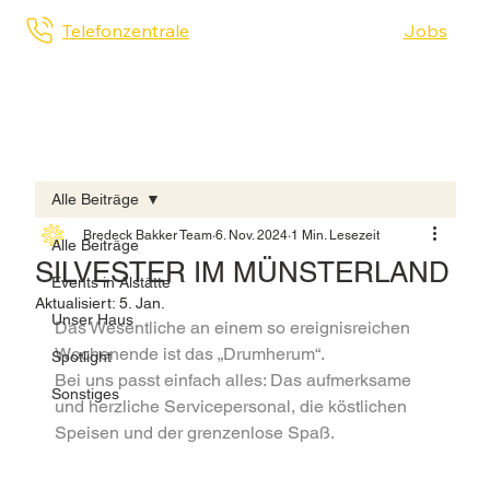
Telefonzentrale
Jobs
Alle Beiträge
Bredeck Bakker Team
6. Nov. 2024
1 Min. Lesezeit
Alle Beiträge
SILVESTER IM MÜNSTERLAND
Events in Alstätte
Aktualisiert:
5. Jan.
Unser Haus
Das Wesentliche an einem so ereignisreichen 
Wochenende ist das „Drumherum“.
Spotlight
Bei uns passt einfach alles: Das aufmerksame 
Sonstiges
und herzliche Servicepersonal, die köstlichen 
Speisen und der grenzenlose Spaß.